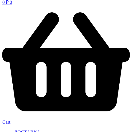
0
₽
0
Cart