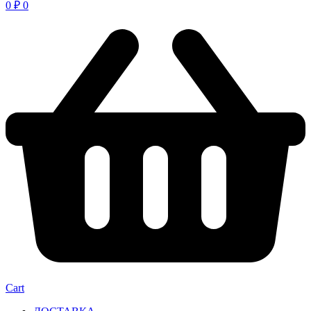
0
₽
0
Cart