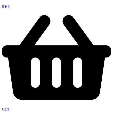
0
₽
0
Cart